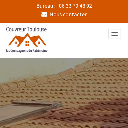
Bureau :
06 33 79 48 92
Nous contacter
Toggle
naviga