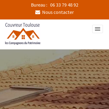
Bureau :
06 33 79 48 92
Nous contacter
Toggle
naviga