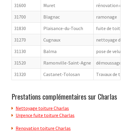
31600
Muret
rénovation de cou
31700
Blagnac
ramonage
31830
Plaisance-du-Touch
fuite de toiture
31270
Cugnaux
nettoyage de toit
31130
Balma
pose de velux
31520
Ramonville-Saint-Agne
démoussage de to
31320
Castanet-Tolosan
Travaux de toitur
Prestations complémentaires sur Charlas
Nettoyage toiture Charlas
Urgence fuite toiture Charlas
Renovation toiture Charlas