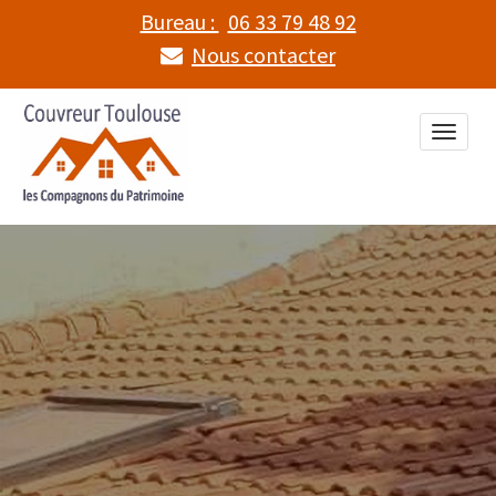
Bureau :
06 33 79 48 92
Nous contacter
Toggle
naviga