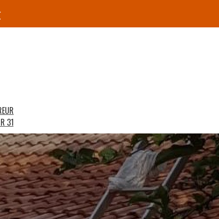
r
REUR
R 31