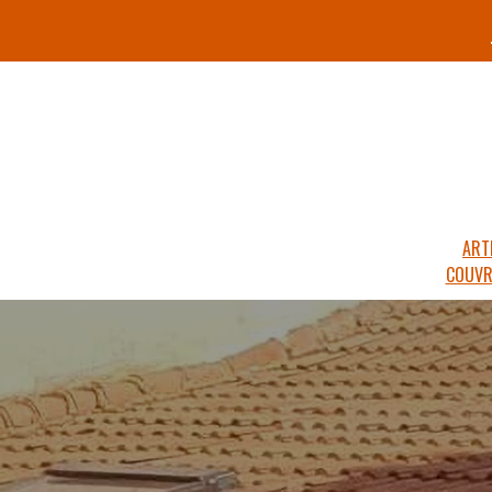
ART
COUVR