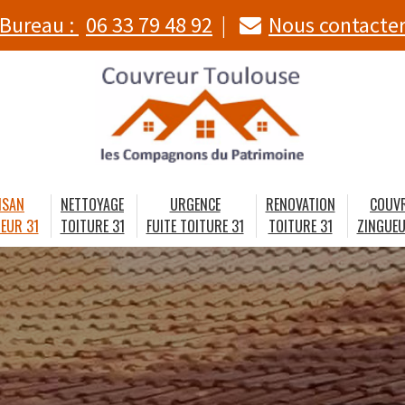
Bureau :
06 33 79 48 92
Nous contacte
ISAN
NETTOYAGE
URGENCE
RENOVATION
COUV
EUR 31
TOITURE 31
FUITE TOITURE 31
TOITURE 31
ZINGUEU