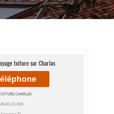
oyage toiture sur Charlas
OITURE CHARLAS
ARLAS
(
31350
)
:
Couvreur 31