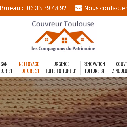
Bureau :
06 33 79 48 92
Nous contacte
ISAN
NETTOYAGE
URGENCE
RENOVATION
COUV
EUR 31
TOITURE 31
FUITE TOITURE 31
TOITURE 31
ZINGUEU