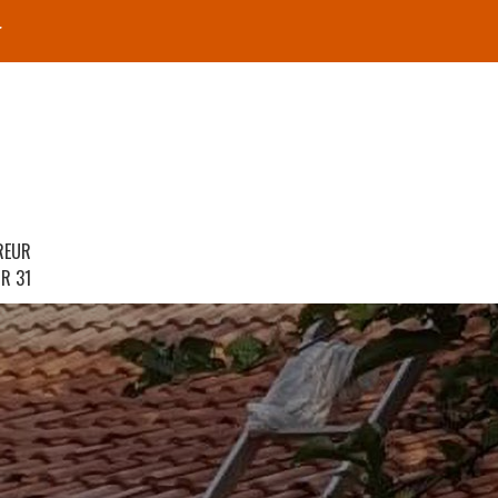
r
REUR
R 31