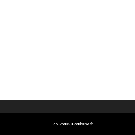
© 2026
couvreur-31-toulouse.fr
Tous droits réservés