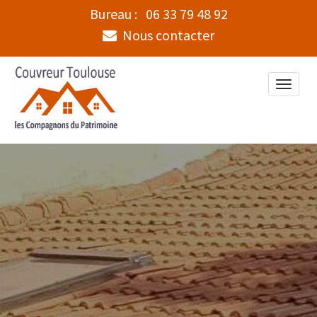
Bureau :
06 33 79 48 92
Nous contacter
Toggle
naviga