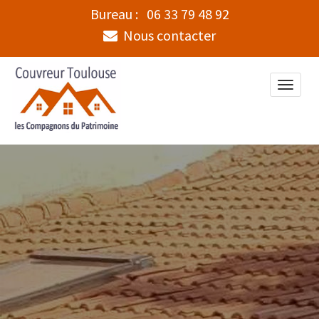
Bureau :
06 33 79 48 92
Nous contacter
Toggle
naviga