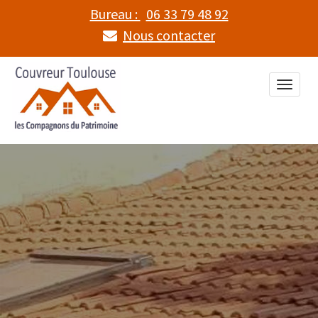
Bureau :
06 33 79 48 92
Nous contacter
Toggle
naviga