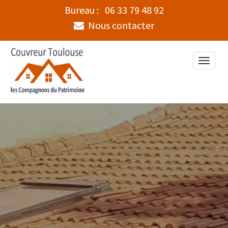
Bureau :
06 33 79 48 92
Nous contacter
Toggle
naviga