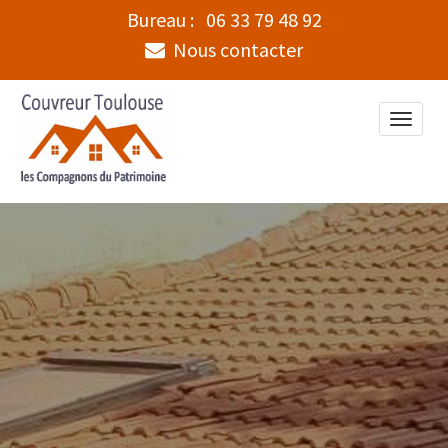
Bureau :
06 33 79 48 92
Nous contacter
Toggle
naviga