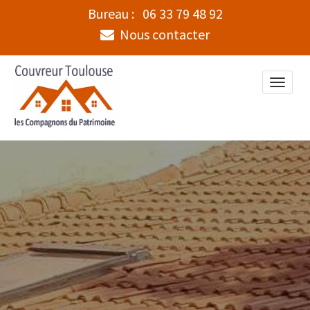
Bureau :
06 33 79 48 92
Nous contacter
Toggle
naviga