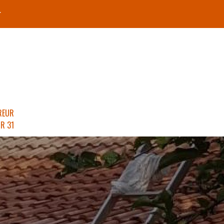
r
REUR
R 31