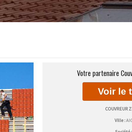
Votre partenaire Couv
COUVREUR Z
Ville :
AI
Société 