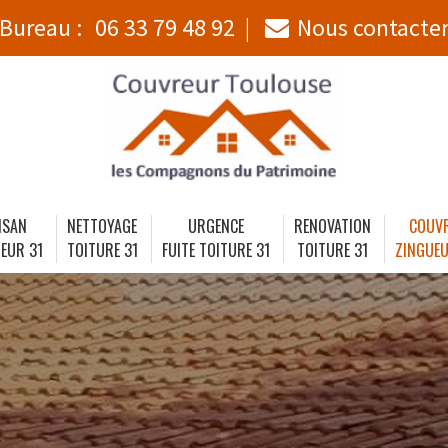
Bureau :
06 33 79 48 92
Nous contacte
ISAN
NETTOYAGE
URGENCE
RENOVATION
COUV
EUR 31
TOITURE 31
FUITE TOITURE 31
TOITURE 31
ZINGUEU