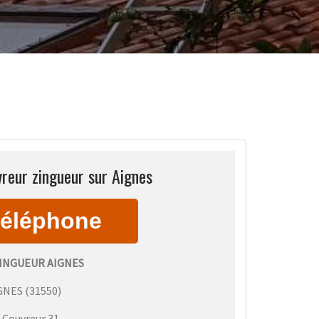
reur zingueur sur Aignes
INGUEUR AIGNES
GNES
(
31550
)
:
Couvreur 31