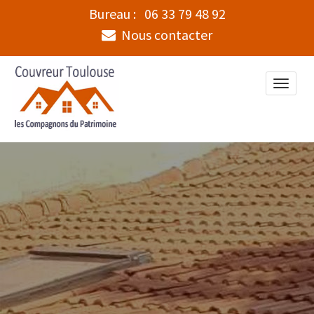
Bureau :
06 33 79 48 92
Nous contacter
Toggle
naviga