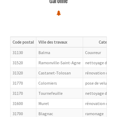
Garonne
Code postal
Ville des travaux
Categorie
31130
Balma
Couvreur
31520
Ramonville-Saint-Agne
nettoyage de toit
31320
Castanet-Tolosan
rénovation de cou
31770
Colomiers
pose de velux
31170
Tournefeuille
nettoyage de toit
31600
Muret
rénovation de cou
31700
Blagnac
ramonage