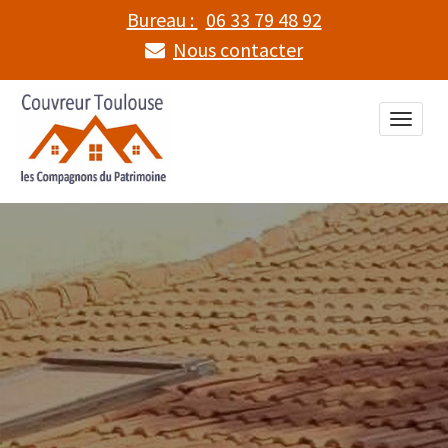
Bureau :
06 33 79 48 92
Nous contacter
Toggle
naviga