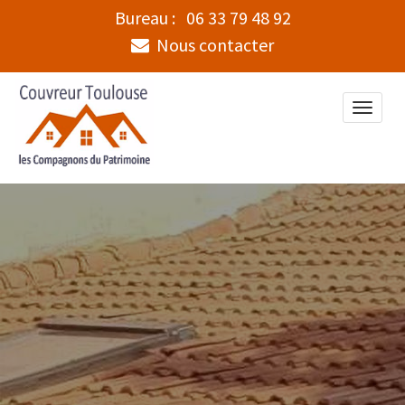
Bureau :
06 33 79 48 92
Nous contacter
Toggle
naviga