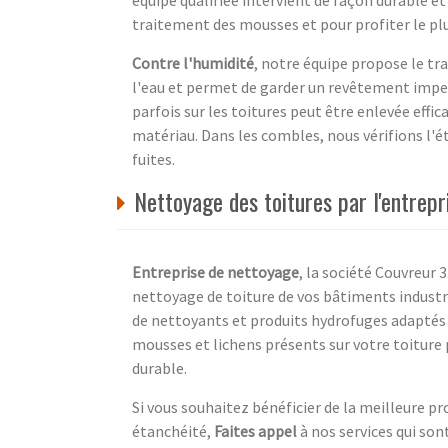
équipe qualifiée intervient de façon durable et
traitement des mousses et pour profiter le pl
Contre l'humidité
, notre équipe propose le tr
l'eau et permet de garder un revêtement impe
parfois sur les toitures peut être enlevée effi
matériau. Dans les combles, nous vérifions l'é
fuites.
Nettoyage des toitures par l'entrep
Entreprise de nettoyage
, la société Couvreur 
nettoyage de toiture de vos bâtiments industr
de nettoyants et produits hydrofuges adaptés à
mousses et lichens présents sur votre toiture p
durable.
Si vous souhaitez bénéficier de la meilleure p
étanchéité,
Faites appel
à nos services qui so