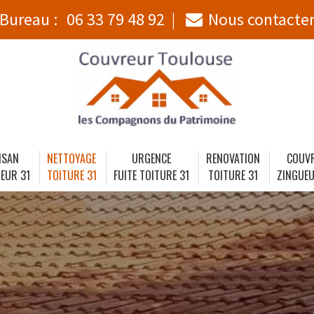
Bureau :
06 33 79 48 92
Nous contacte
ISAN
NETTOYAGE
URGENCE
RENOVATION
COUV
EUR 31
TOITURE 31
FUITE TOITURE 31
TOITURE 31
ZINGUEU