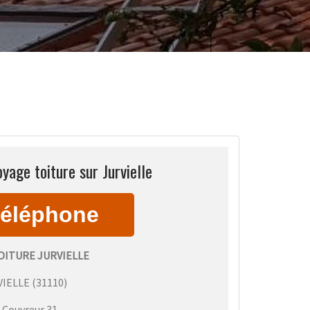
yage toiture sur Jurvielle
OITURE JURVIELLE
VIELLE
(
31110
)
:
Couvreur 31