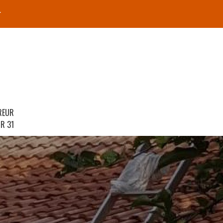
r
REUR
R 31