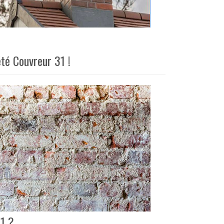
été Couvreur 31 !
31 ?