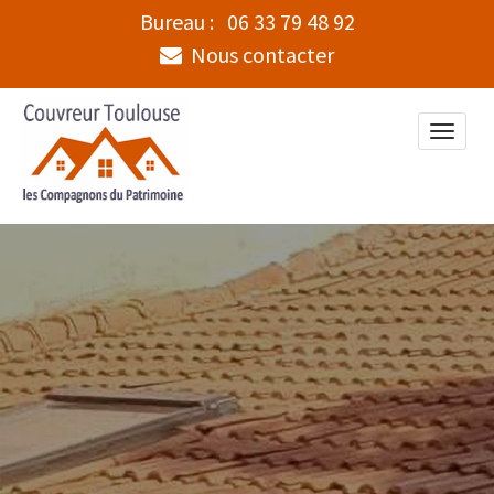
Bureau :
06 33 79 48 92
Nous contacter
Toggle
naviga