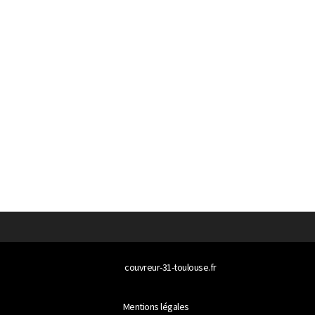
© 2026
couvreur-31-toulouse.fr
Tous droits réservés
Mentions légales