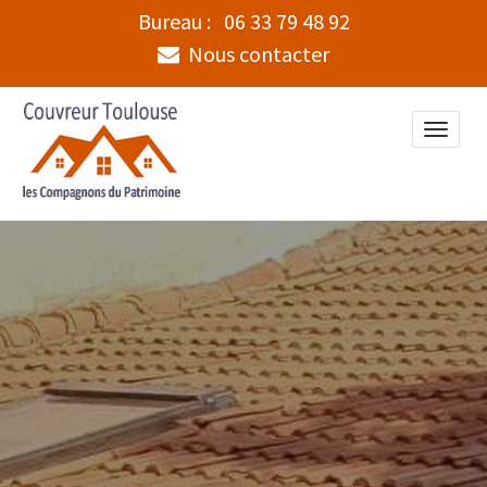
Bureau :
06 33 79 48 92
Nous contacter
Toggle
naviga