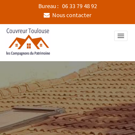
Bureau :
06 33 79 48 92
Nous contacter
Toggle
naviga