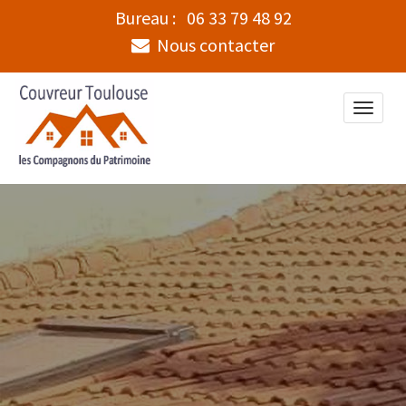
Bureau :
06 33 79 48 92
Nous contacter
Toggle
naviga