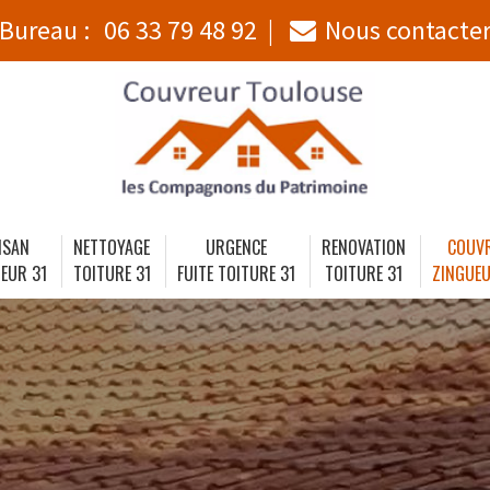
Bureau :
06 33 79 48 92
Nous contacte
ISAN
NETTOYAGE
URGENCE
RENOVATION
COUV
EUR 31
TOITURE 31
FUITE TOITURE 31
TOITURE 31
ZINGUEU