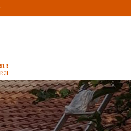
r
REUR
R 31