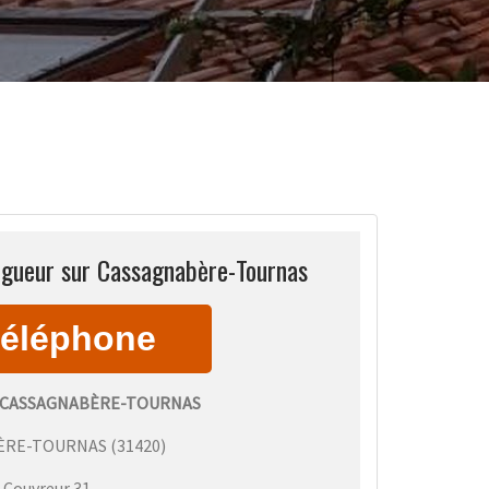
ngueur sur Cassagnabère-Tournas
 CASSAGNABÈRE-TOURNAS
ÈRE-TOURNAS
(
31420
)
:
Couvreur 31