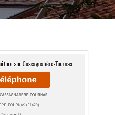
oiture sur Cassagnabère-Tournas
 CASSAGNABÈRE-TOURNAS
ÈRE-TOURNAS
(
31420
)
:
Couvreur 31