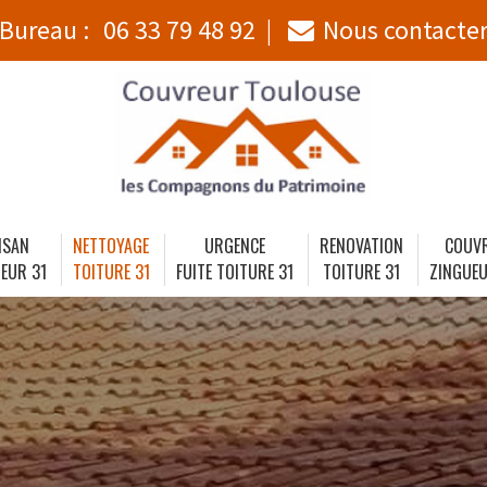
Bureau :
06 33 79 48 92
Nous contacte
ISAN
NETTOYAGE
URGENCE
RENOVATION
COUV
EUR 31
TOITURE 31
FUITE TOITURE 31
TOITURE 31
ZINGUEU