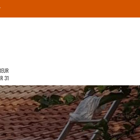
r
REUR
R 31