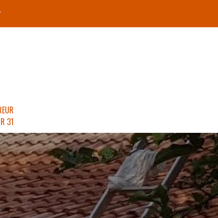
r
REUR
R 31