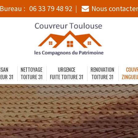
Bureau :
06 33 79 48 92
Nous contacte
ISAN
NETTOYAGE
URGENCE
RENOVATION
COUV
EUR 31
TOITURE 31
FUITE TOITURE 31
TOITURE 31
ZINGUEU