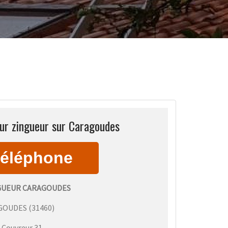
ur zingueur sur Caragoudes
GUEUR CARAGOUDES
GOUDES
(
31460
)
:
Couvreur 31