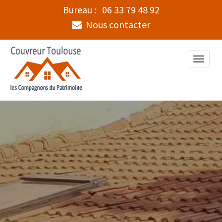
Bureau :
06 33 79 48 92
Nous contacter
Toggle
naviga