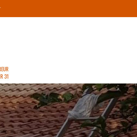
r
REUR
R 31