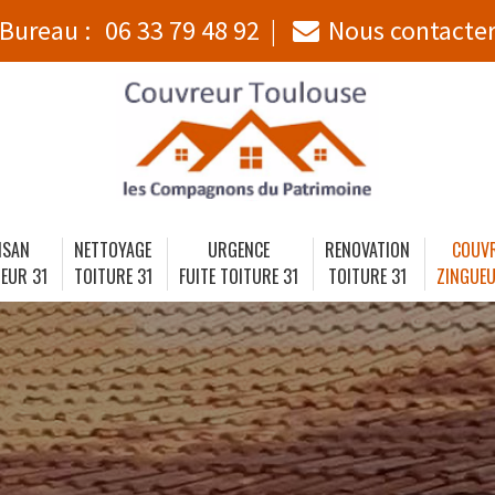
Bureau :
06 33 79 48 92
Nous contacte
ISAN
NETTOYAGE
URGENCE
RENOVATION
COUV
EUR 31
TOITURE 31
FUITE TOITURE 31
TOITURE 31
ZINGUEU