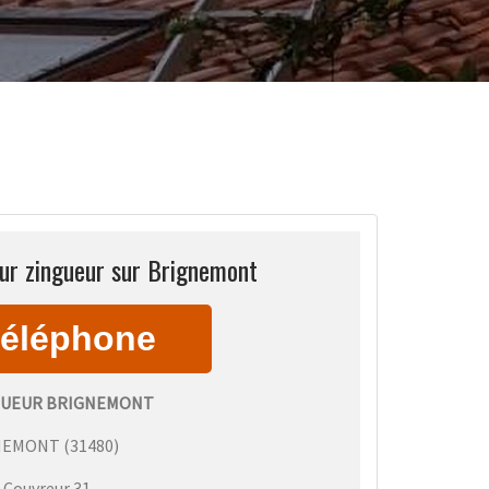
ur zingueur sur Brignemont
GUEUR BRIGNEMONT
NEMONT
(
31480
)
:
Couvreur 31