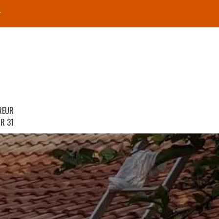
r
REUR
R 31