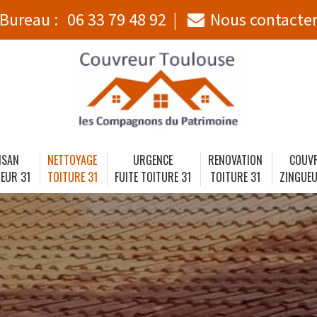
Bureau :
06 33 79 48 92
Nous contacte
ISAN
NETTOYAGE
URGENCE
RENOVATION
COUV
EUR 31
TOITURE 31
FUITE TOITURE 31
TOITURE 31
ZINGUEU