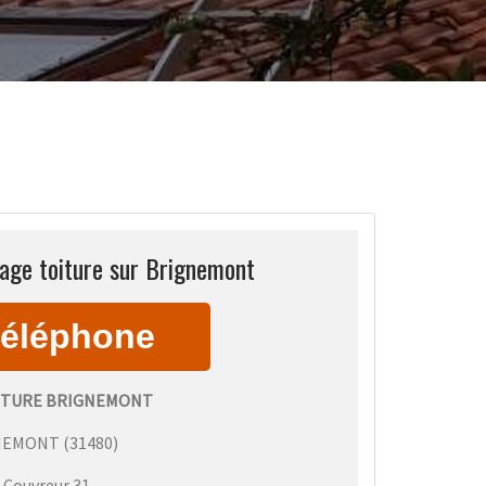
age toiture sur Brignemont
ITURE BRIGNEMONT
NEMONT
(
31480
)
:
Couvreur 31