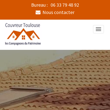
Bureau :
06 33 79 48 92
Nous contacter
Toggle
naviga