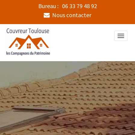
Bureau :
06 33 79 48 92
Nous contacter
Toggle
naviga