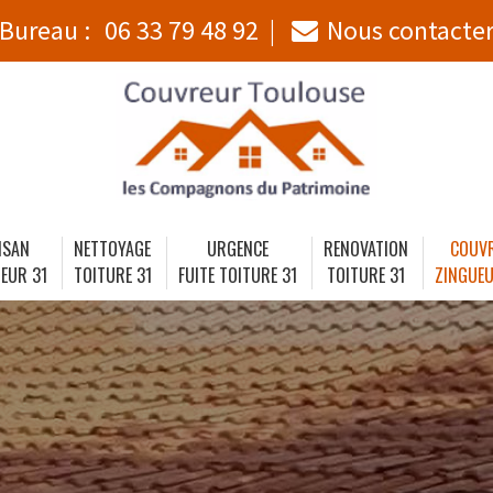
Bureau :
06 33 79 48 92
Nous contacte
ISAN
NETTOYAGE
URGENCE
RENOVATION
COUV
EUR 31
TOITURE 31
FUITE TOITURE 31
TOITURE 31
ZINGUEU