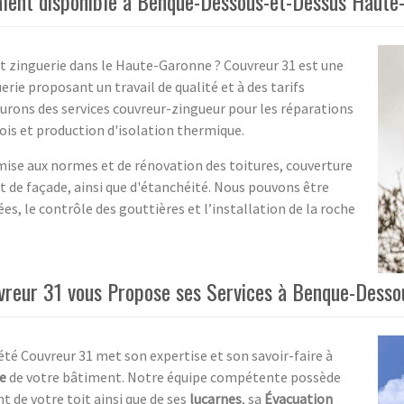
valent disponible à Benque-Dessous-et-Dessus Haute
et zinguerie dans le Haute-Garonne ? Couvreur 31 est une
rie proposant un travail de qualité et à des tarifs
rons des services couvreur-zingueur pour les réparations
bois et production d'isolation thermique.
ise aux normes et de rénovation des toitures, couverture
et de façade, ainsi que d'étanchéité. Nous pouvons être
es, le contrôle des gouttières et l’installation de la roche
uvreur 31 vous Propose ses Services à Benque-Dess
été Couvreur 31 met son expertise et son savoir-faire à
e
de votre bâtiment. Notre équipe compétente possède
t de votre toit ainsi que de ses
lucarnes
, sa
Évacuation