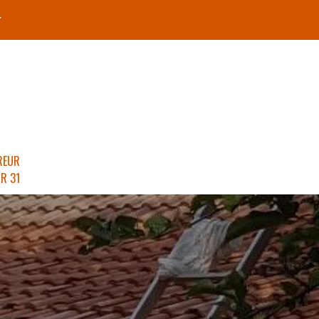
r
REUR
R 31