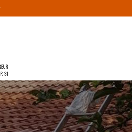
r
REUR
R 31