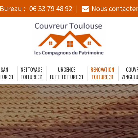
Bureau :
06 33 79 48 92
Nous contacte
ISAN
NETTOYAGE
URGENCE
RENOVATION
COUV
EUR 31
TOITURE 31
FUITE TOITURE 31
TOITURE 31
ZINGUEU