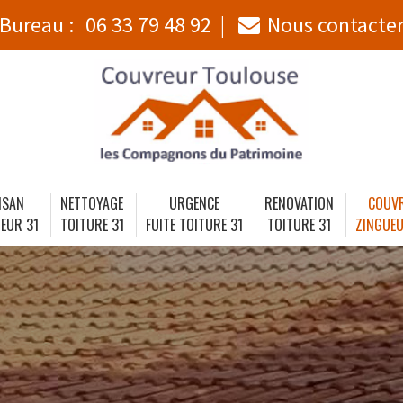
Bureau :
06 33 79 48 92
Nous contacte
ISAN
NETTOYAGE
URGENCE
RENOVATION
COUV
EUR 31
TOITURE 31
FUITE TOITURE 31
TOITURE 31
ZINGUEU