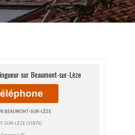
zingueur sur Beaumont-sur-Lèze
R BEAUMONT-SUR-LÈZE
T-SUR-LÈZE
(
31870
)
:
Couvreur 31