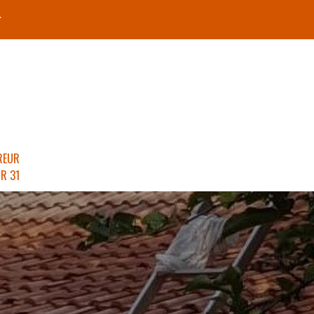
r
REUR
R 31