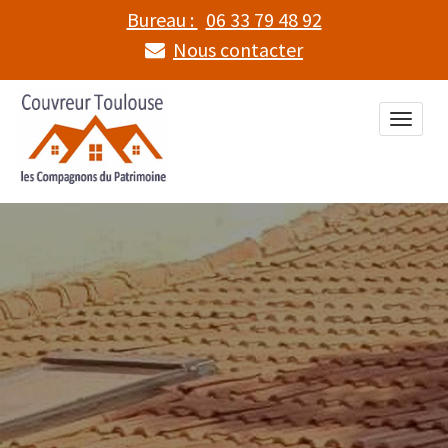
Bureau :
06 33 79 48 92
Nous contacter
Toggle
naviga