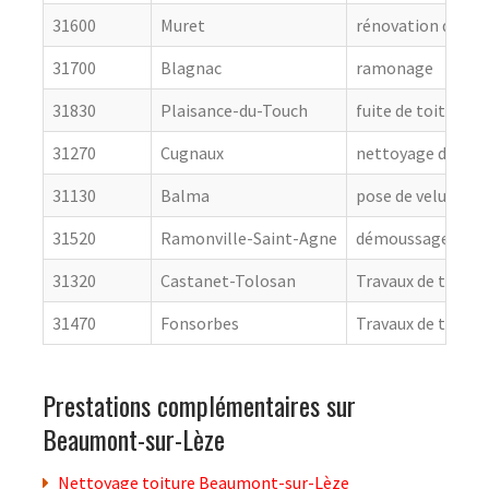
31600
Muret
rénovation de cou
31700
Blagnac
ramonage
31830
Plaisance-du-Touch
fuite de toiture
31270
Cugnaux
nettoyage de toit
31130
Balma
pose de velux
31520
Ramonville-Saint-Agne
démoussage de to
31320
Castanet-Tolosan
Travaux de toitur
31470
Fonsorbes
Travaux de toitur
Prestations complémentaires sur
Beaumont-sur-Lèze
Nettoyage toiture Beaumont-sur-Lèze