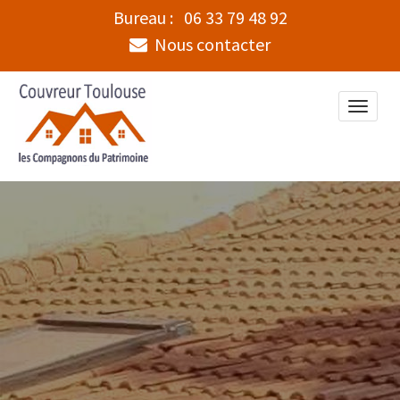
Bureau :
06 33 79 48 92
Nous contacter
Toggle
naviga