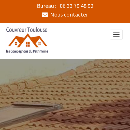
Bureau :
06 33 79 48 92
Nous contacter
Toggle
naviga