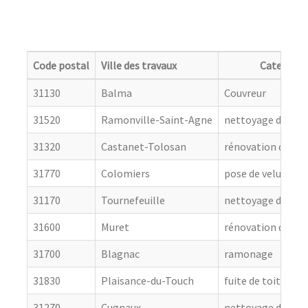
Code postal
Ville des travaux
Categorie
31130
Balma
Couvreur
31520
Ramonville-Saint-Agne
nettoyage de toit
31320
Castanet-Tolosan
rénovation de cou
31770
Colomiers
pose de velux
31170
Tournefeuille
nettoyage de toit
31600
Muret
rénovation de cou
31700
Blagnac
ramonage
31830
Plaisance-du-Touch
fuite de toiture
31270
Cugnaux
nettoyage de toit