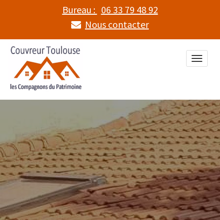
Bureau :
06 33 79 48 92
Nous contacter
Toggle
naviga