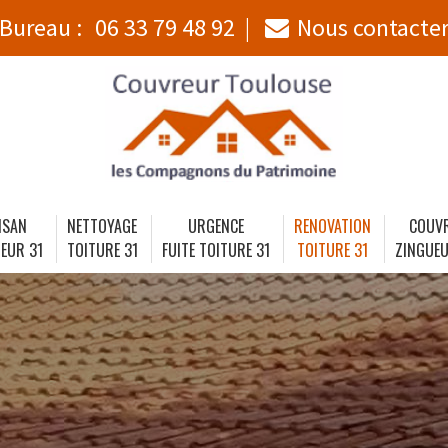
Bureau :
06 33 79 48 92
Nous contacte
ISAN
NETTOYAGE
URGENCE
RENOVATION
COUV
EUR 31
TOITURE 31
FUITE TOITURE 31
TOITURE 31
ZINGUEU