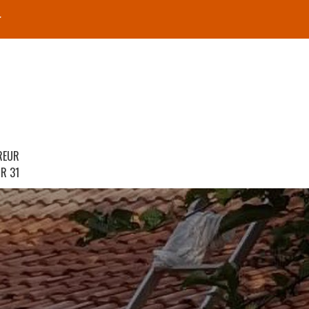
r
REUR
R 31