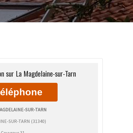
on sur La Magdelaine-sur-Tarn
MAGDELAINE-SUR-TARN
INE-SUR-TARN
(
31340
)
:
Couvreur 31