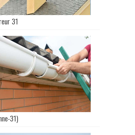
reur 31
nne-31)