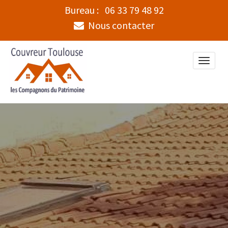
Bureau :
06 33 79 48 92
Nous contacter
Toggle
naviga