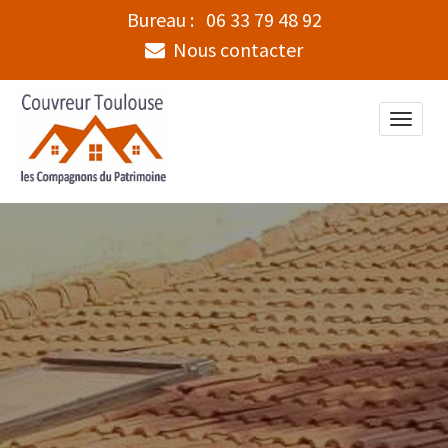
Bureau :
06 33 79 48 92
Nous contacter
Toggle
naviga