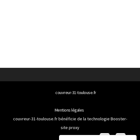
© 2026
couvreur-31-toulouse.fr
Tous droits réservés
Mentions légales
couvreur-31-toulouse.fr bénéficie de la technologie
Booster-
site proxy