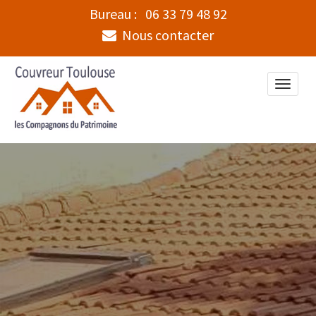
Bureau :
06 33 79 48 92
Nous contacter
Toggle
naviga