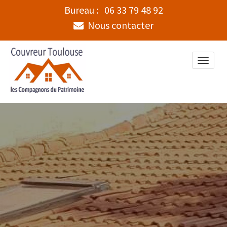
Bureau :
06 33 79 48 92
Nous contacter
Toggle
naviga