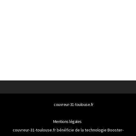
© 2026
couvreur-31-toulouse.fr
Tous droits réservés
Mentions légales
couvreur-31-toulouse.fr bénéficie de la technologie
Booster-