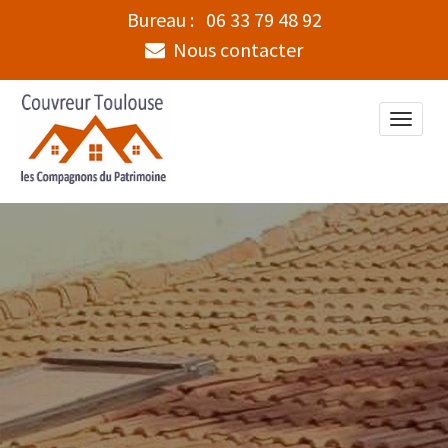
Bureau :
06 33 79 48 92
Nous contacter
Toggle
naviga