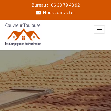
Bureau :
06 33 79 48 92
Nous contacter
Toggle
naviga