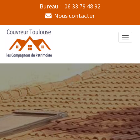
Bureau :
06 33 79 48 92
Nous contacter
Toggle
naviga