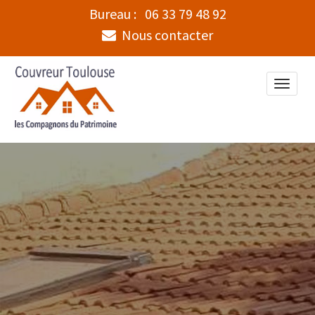
Bureau :
06 33 79 48 92
Nous contacter
Toggle
naviga