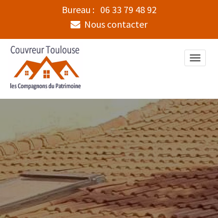
Bureau :
06 33 79 48 92
Nous contacter
Toggle
naviga