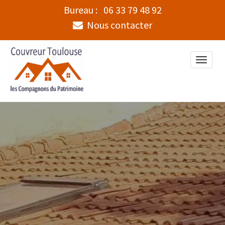
Bureau :
06 33 79 48 92
Nous contacter
Toggle
naviga