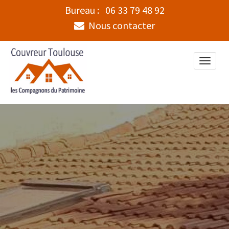
Bureau :
06 33 79 48 92
Nous contacter
Toggle
naviga