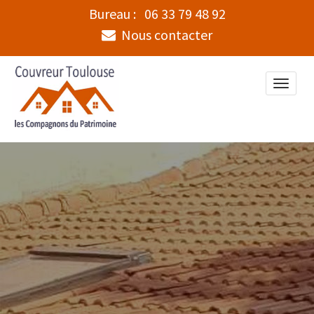
Bureau :
06 33 79 48 92
Nous contacter
Toggle
naviga