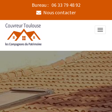
Bureau :
06 33 79 48 92
Nous contacter
Toggle
naviga