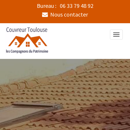
Bureau :
06 33 79 48 92
Nous contacter
Toggle
naviga