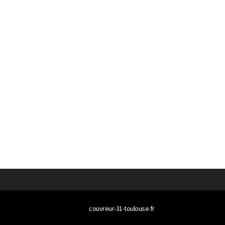
© 2026
couvreur-31-toulouse.fr
Tous droits réservés